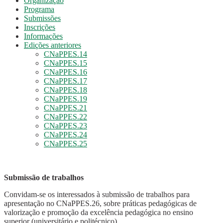
Organização
Programa
Submissões
Inscrições
Informações
Edições anteriores
CNaPPES.14
CNaPPES.15
CNaPPES.16
CNaPPES.17
CNaPPES.18
CNaPPES.19
CNaPPES.21
CNaPPES.22
CNaPPES.23
CNaPPES.24
CNaPPES.25
Submissão de trabalhos
Convidam-se os interessados à submissão de trabalhos para
apresentação no CNaPPES.26, sobre práticas pedagógicas de
valorização e promoção da excelência pedagógica no ensino
superior (universitário e politécnico).