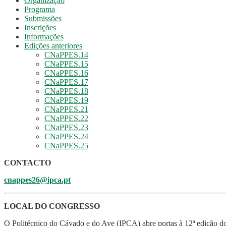
Organização
Programa
Submissões
Inscrições
Informações
Edições anteriores
CNaPPES.14
CNaPPES.15
CNaPPES.16
CNaPPES.17
CNaPPES.18
CNaPPES.19
CNaPPES.21
CNaPPES.22
CNaPPES.23
CNaPPES.24
CNaPPES.25
CONTACTO
cnappes26@ipca.pt
LOCAL DO CONGRESSO
O Politécnico do Cávado e do Ave (IPCA) abre portas à 12ª edição 